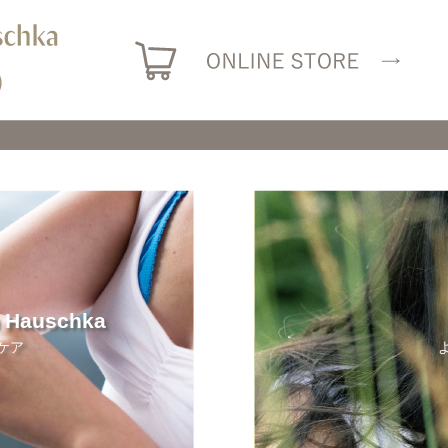
h Hauschka
ケア